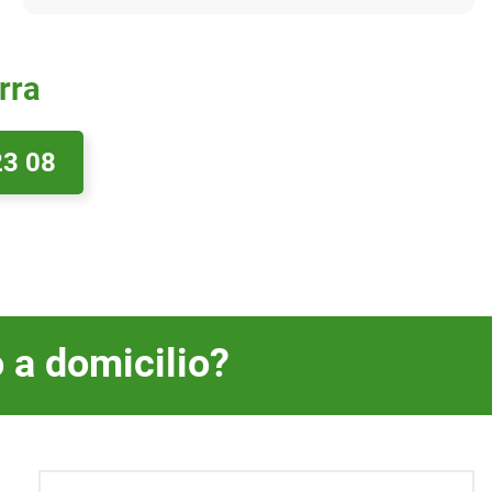
rra
23 08
 a domicilio?